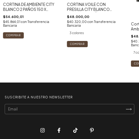
CORTINA DE AMBIENTE CITY
CORTINA VOILE CON
BLANCO 2 PAÑOS 150 X
PRESILLA CITY BLANCO
230CM
(140X230 X2 PAÑOS)
$54.600,01
$48.000,00
$45.864,01
con
Transferencia
$40.320,00
con
Transferencia
Cort
Bancaria
Bancaria
Amb
3 colores
Pack
$48
$40.
COMPRAR
Banc
7 c
CO
SUSCRIBITE A NUESTRO NEWSLETTER