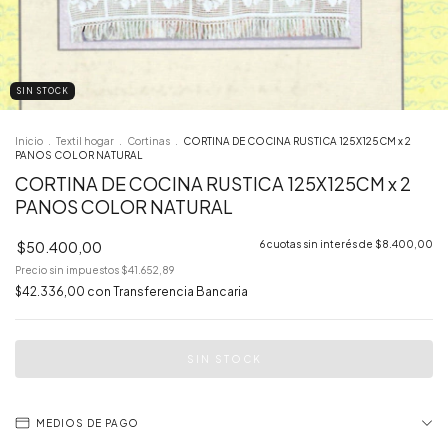
SIN STOCK
Inicio
.
Textil hogar
.
Cortinas
.
CORTINA DE COCINA RUSTICA 125X125CM x 2
PANOS COLOR NATURAL
CORTINA DE COCINA RUSTICA 125X125CM x 2
PANOS COLOR NATURAL
$50.400,00
6
cuotas sin interés de
$8.400,00
Precio sin impuestos
$41.652,89
$42.336,00
con
Transferencia Bancaria
MEDIOS DE PAGO