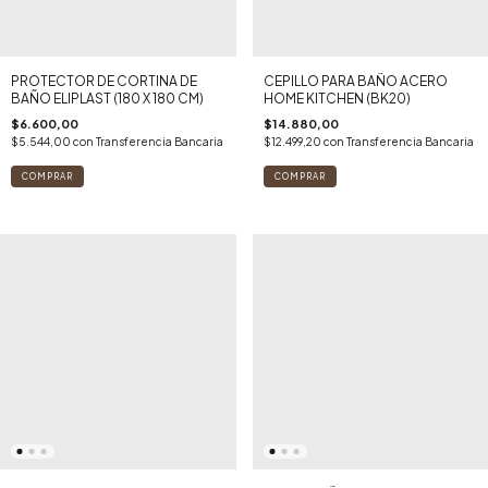
PROTECTOR DE CORTINA DE
CEPILLO PARA BAÑO ACERO
BAÑO ELIPLAST (180 X 180 CM)
HOME KITCHEN (BK20)
$6.600,00
$14.880,00
$5.544,00
con
Transferencia Bancaria
$12.499,20
con
Transferencia Bancaria
COMPRAR