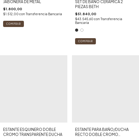
JABONERA DE METAL
SET DE BAÑO CERAMICA 2
PIEZAS BETH
$1.800,00
$51.840,00
$1.512,00
con
Transferencia Bancaria
$43.545,60
con
Transferencia
Bancaria
COMPRAR
ESTANTE ESQUINERO DOBLE
ESTANTE PARA BAÑO/DUCHA
CROMO TRANSPARENTE DUCHA
RECTO DOBLE CROMO