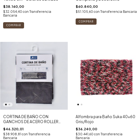
$38.160,00
$60.840,00
$32.054,40
con
Transferencia
$51.105,60
con
Transferencia Bancaria
Bancaria
CORTINA DE BAÑO CON
Alfombra para Baño Suka 40x60
GANCHOS DE ACERO ROLLER
Gris/Rojo
GRIS
$46.320,01
$36.240,00
$38.908,81
con
Transferencia
$30.441,60
con
Transferencia
Bancaria
Bancaria