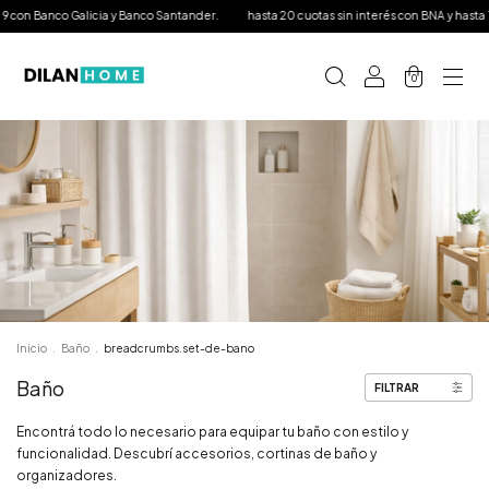
alicia y Banco Santander.
hasta 20 cuotas sin interés con BNA y hasta 12 con tarjeta N
0
Inicio
.
Baño
.
breadcrumbs.set-de-bano
Baño
FILTRAR
Encontrá todo lo necesario para equipar tu baño con estilo y
funcionalidad. Descubrí accesorios, cortinas de baño y
organizadores.