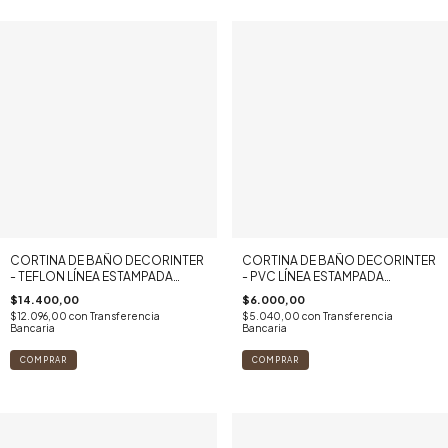
CORTINA DE BAÑO DECORINTER
CORTINA DE BAÑO DECORINTER
- TEFLON LÍNEA ESTAMPADA
- PVC LÍNEA ESTAMPADA
(TANIA)
(MARILYN MONROE)
$14.400,00
$6.000,00
$12.096,00
con
Transferencia
$5.040,00
con
Transferencia
Bancaria
Bancaria