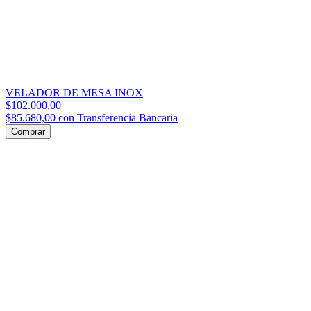
Velador Moderno Minimalista Black 8x8x33 cm
$51.000,00
$42.840,00
con
Transferencia Bancaria