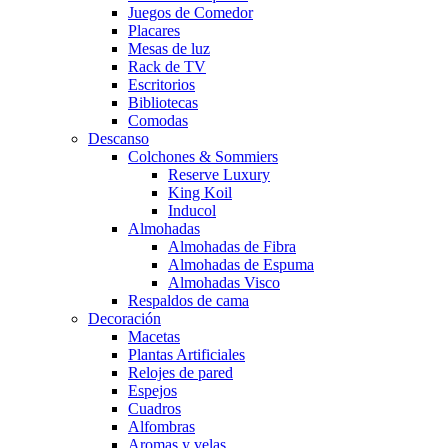
Juegos de Comedor
Placares
Mesas de luz
Rack de TV
Escritorios
Bibliotecas
Comodas
Descanso
Colchones & Sommiers
Reserve Luxury
King Koil
Inducol
Almohadas
Almohadas de Fibra
Almohadas de Espuma
Almohadas Visco
Respaldos de cama
Decoración
Macetas
Plantas Artificiales
Relojes de pared
Espejos
Cuadros
Alfombras
Aromas y velas