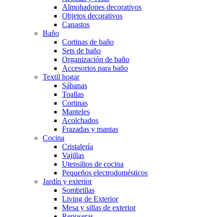
Almohadones decorativos
Objetos decorativos
Canastos
Baño
Cortinas de baño
Sets de baño
Organización de baño
Accesorios para baño
Textil hogar
Sábanas
Toallas
Cortinas
Manteles
Acolchados
Frazadas y mantas
Cocina
Cristalería
Vajillas
Utensilios de cocina
Pequeños electrodomésticos
Jardín y exterior
Sombrillas
Living de Exterior
Mesa y sillas de exterior
Reposeras