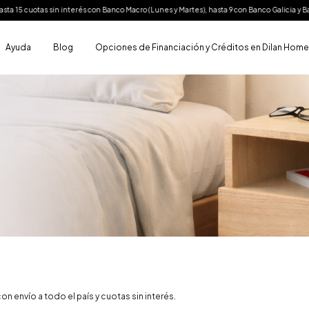
 sin interés con Banco Macro (Lunes y Martes), hasta 9 con Banco Galicia y Banco Santand
Ayuda
Blog
Opciones de Financiación y Créditos en Dilan Hom
 envío a todo el país y cuotas sin interés.