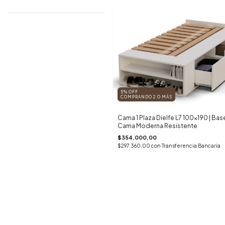
5% OFF
COMPRANDO 2 O MÁS
Cama 1 Plaza Dielfe L7 100x190 | Bas
Cama Moderna Resistente
$354.000,00
$297.360,00
con
Transferencia Bancaria