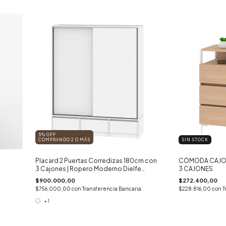
5% OFF
COMPRANDO 2 O MÁS
SIN STOCK
Placard 2 Puertas Corredizas 180cm con
CÓMODA CAJON
3 Cajones | Ropero Moderno Dielfe
3 CAJONES
PC180
$900.000,00
$272.400,00
$756.000,00
con
Transferencia Bancaria
$228.816,00
con
T
+1