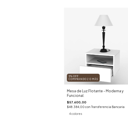
5% OFF
COMPRANDO 2 O MÁS
Mesa de Luz Flotante - Moderna y
Funcional.
$57.600,00
$48.384,00
con
Transferencia Bancaria
4 colores