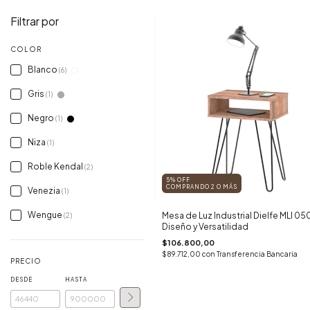
Filtrar por
COLOR
Blanco
(6)
Gris
(1)
Negro
(1)
Niza
(1)
Roble Kendal
(2)
5% OFF
COMPRANDO 2 O MÁS
Venezia
(1)
Wengue
Mesa de Luz Industrial Dielfe MLI 050
(2)
Diseño y Versatilidad
$106.800,00
$89.712,00
con
Transferencia Bancaria
PRECIO
DESDE
HASTA