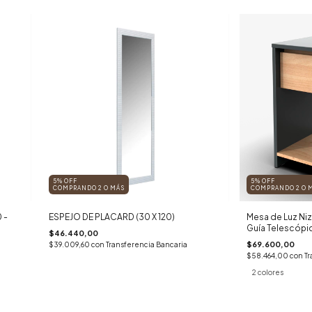
5% OFF
5% OFF
COMPRANDO 2 O MÁS
COMPRANDO 2 O 
 -
ESPEJO DE PLACARD (30 X 120)
Mesa de Luz Niz
Guía Telescópic
$46.440,00
$69.600,00
$39.009,60
con
Transferencia Bancaria
$58.464,00
con
Tr
2 colores