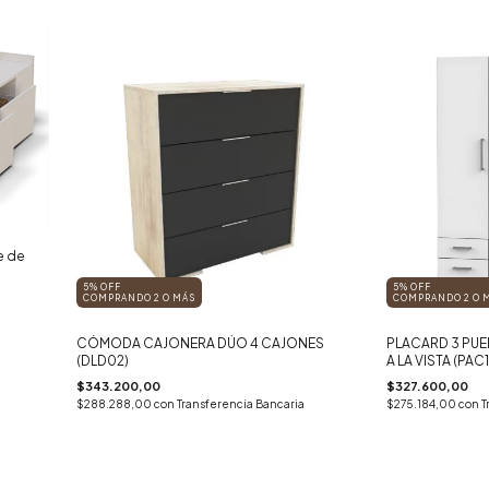
e de
5% OFF
5% OFF
COMPRANDO 2 O MÁS
COMPRANDO 2 O 
CÓMODA CAJONERA DÚO 4 CAJONES
PLACARD 3 PUE
(DLD02)
A LA VISTA (PAC
$343.200,00
$327.600,00
$288.288,00
con
Transferencia Bancaria
$275.184,00
con
T