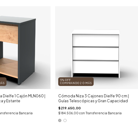
5% OFF
MÁS
COMPRANDO 2 O MÁS
a Dielfe 1 Cajón MLN060 |
Cómoda Niza 3 Cajones Dielfe 90 cm |
a y Estante
Guías Telescópicas y Gran Capacidad
$219.650,00
ansferencia Bancaria
$184.506,00
con
Transferencia Bancaria