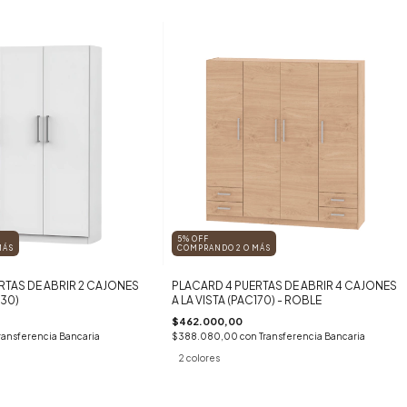
5% OFF
MÁS
COMPRANDO 2 O MÁS
RTAS DE ABRIR 2 CAJONES
PLACARD 4 PUERTAS DE ABRIR 4 CAJONES
130)
A LA VISTA (PAC170) - ROBLE
$462.000,00
ransferencia Bancaria
$388.080,00
con
Transferencia Bancaria
2 colores