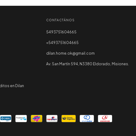
CONTACTÁNOS
5493751604665
+5493751604665
dilan.home.ok@gmail.com
Av. San Martín 594, N3380 Eldorado, Misiones.
itos en Dilan