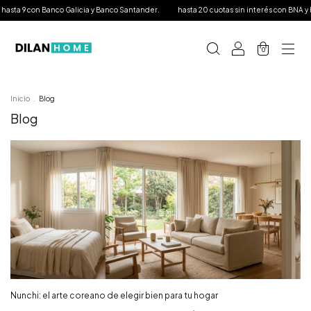
 Banco Galicia y Banco Santander.
hasta 20 cuotas sin interés con BNA y hasta 12 con 
0
Inicio
.
Blog
Blog
Nunchi: el arte coreano de elegir bien para tu hogar