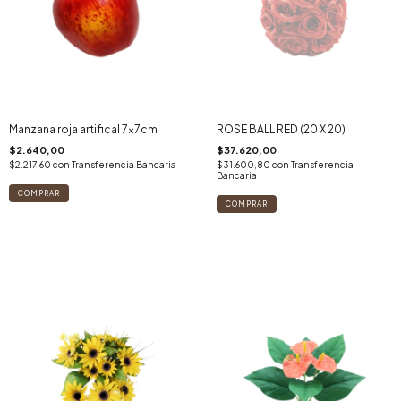
Manzana roja artifical 7x7cm
ROSE BALL RED (20 X 20)
$2.640,00
$37.620,00
$2.217,60
con
Transferencia Bancaria
$31.600,80
con
Transferencia
Bancaria