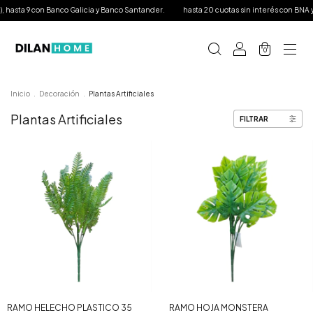
co Galicia y Banco Santander.
hasta 20 cuotas sin interés con BNA y hasta 12 con tarje
0
Inicio
.
Decoración
.
Plantas Artificiales
Plantas Artificiales
FILTRAR
RAMO HELECHO PLASTICO 35
RAMO HOJA MONSTERA