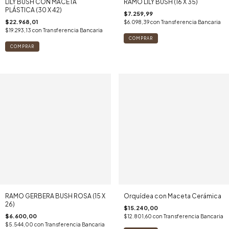
LILY BUSH CON MACETA
RAMO LILY BUSH (16 X 35)
PLÁSTICA (30 X 42)
$7.259,99
$22.968,01
$6.098,39
con
Transferencia Bancaria
$19.293,13
con
Transferencia Bancaria
RAMO GERBERA BUSH ROSA (15 X
Orquídea con Maceta Cerámica
26)
$15.240,00
$6.600,00
$12.801,60
con
Transferencia Bancaria
$5.544,00
con
Transferencia Bancaria