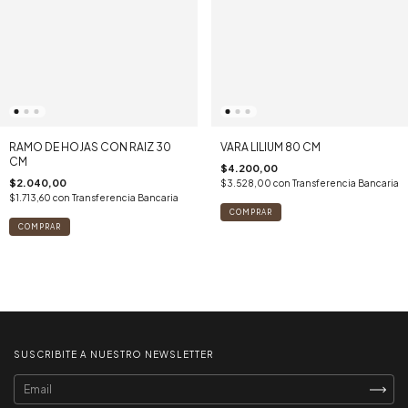
RAMO DE HOJAS CON RAIZ 30
VARA LILIUM 80 CM
CM
$4.200,00
$2.040,00
$3.528,00
con
Transferencia Bancaria
$1.713,60
con
Transferencia Bancaria
COMPRAR
SUSCRIBITE A NUESTRO NEWSLETTER