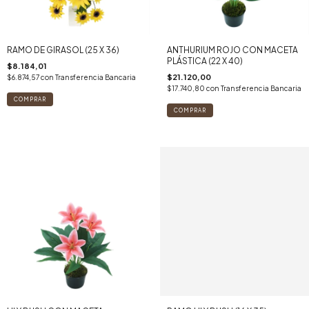
RAMO DE GIRASOL (25 X 36)
ANTHURIUM ROJO CON MACETA
PLÁSTICA (22 X 40)
$8.184,01
$21.120,00
$6.874,57
con
Transferencia Bancaria
$17.740,80
con
Transferencia Bancaria