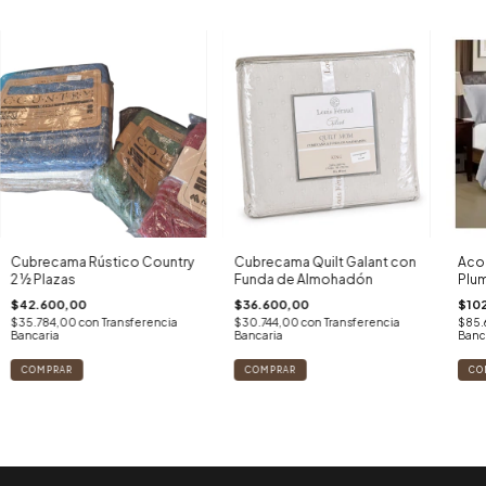
Cubrecama Rústico Country
Cubrecama Quilt Galant con
Acol
2 ½ Plazas
Funda de Almohadón
Plum
Reve
$42.600,00
$36.600,00
$10
$35.784,00
con
Transferencia
$30.744,00
con
Transferencia
$85.
Bancaria
Bancaria
Banc
COMPRAR
CO