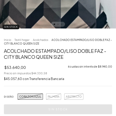
SIN STOCK
Inicio
.
Textil hogar
.
Acolchados
.
ACOLCHADO ESTAMPADO/LISO DOBLE FAZ -
CITY BLANCO QUEEN SIZE
ACOLCHADO ESTAMPADO/LISO DOBLE FAZ -
CITY BLANCO QUEEN SIZE
$53.640,00
6
cuotas sin interés de
$8.940,00
Precio sin impuestos
$44.330,58
$45.057,60
con
Transferencia Bancaria
CORAZON AZUL
PALMERA
ABSTRACTO
DISEÑO