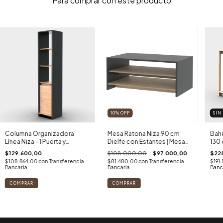
Para comprar con este producto
10
%
OFF
SIN
Columna Organizadora
Mesa Ratona Niza 90 cm
Bahi
Línea Niza - 1 Puerta y
Dielfe con Estantes | Mesa
130 
Estantes | Diseño Vertical
de Centro Moderna Living
Kend
$129.600,00
$108.000,00
$97.000,00
$22
$108.864,00
con
Transferencia
$81.480,00
con
Transferencia
$191
Bancaria
Bancaria
Banc