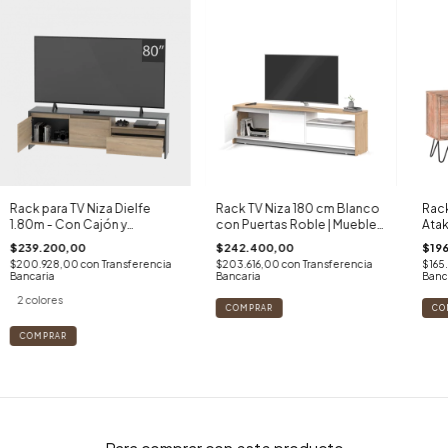
Rack para TV Niza Dielfe
Rack TV Niza 180 cm Blanco
Rack
1.80m - Con Cajón y
con Puertas Roble | Mueble
Atak
Estantes - Diseño
Moderno para TV Grande
Indu
$239.200,00
$242.400,00
$19
Escandinavo
Ace
$200.928,00
con
Transferencia
$203.616,00
con
Transferencia
$165
Bancaria
Bancaria
Banc
2 colores
COMPRAR