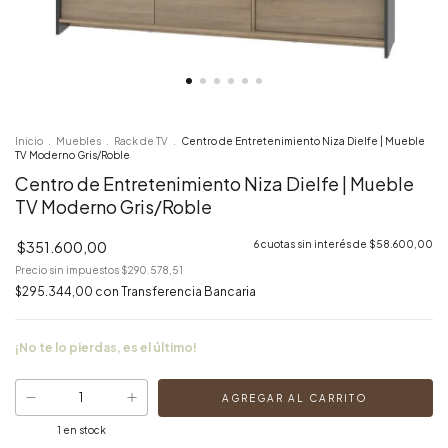
Inicio
.
Muebles
.
Rack de TV
.
Centro de Entretenimiento Niza Dielfe | Mueble
TV Moderno Gris/Roble
Centro de Entretenimiento Niza Dielfe | Mueble
TV Moderno Gris/Roble
$351.600,00
6
cuotas sin interés de
$58.600,00
Precio sin impuestos
$290.578,51
$295.344,00
con
Transferencia Bancaria
¡No te lo pierdas, es el último!
1
en stock