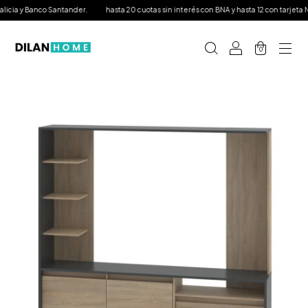
ia y Banco Santander.
hasta 20 cuotas sin interés con BNA y hasta 12 con tarjeta Nara
0