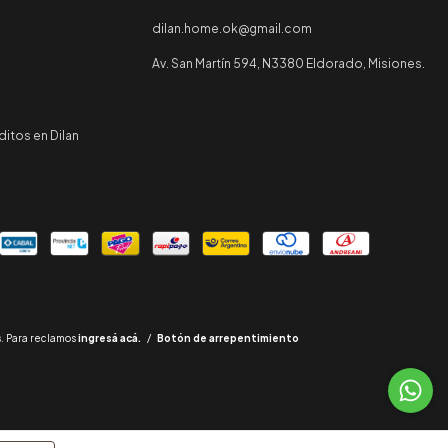
dilan.home.ok@gmail.com
Av. San Martín 594, N3380 Eldorado, Misiones.
itos en Dilan
. Para reclamos
ingresá acá.
/
Botón de arrepentimiento