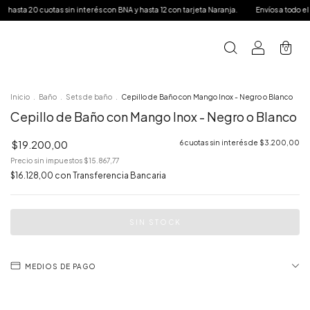
sin interés con BNA y hasta 12 con tarjeta Naranja.
Envíos a todo el país.
para ven
e
0
Inicio
.
Baño
.
Sets de baño
.
Cepillo de Baño con Mango Inox - Negro o Blanco
Cepillo de Baño con Mango Inox - Negro o Blanco
$19.200,00
6
cuotas sin interés de
$3.200,00
Precio sin impuestos
$15.867,77
$16.128,00
con
Transferencia Bancaria
MEDIOS DE PAGO