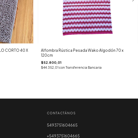
LO CORTO 40 X
Alfombra Rústica Pesada Wako Algodón 70 x
120cm
$52.800,01
$44.352,01
con
Transferencia Bancaria
CONTACTÁNOS
5493751604665
+5493751604665