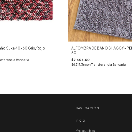
año Suka 40x60 Gris/Rojo
ALFOMBRA DE BAÑO SHAGGY - PE
60
$7.404,00
nsferencia Bancaria
$6.219,36
con
Transferencia Bancaria
L
NAVEGACIÓN
Inicio
Productos