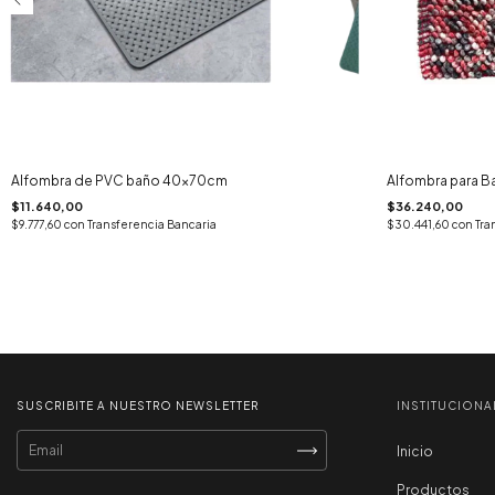
Alfombra de PVC baño 40x70cm
Alfombra para B
$11.640,00
$36.240,00
$9.777,60
con
Transferencia Bancaria
$30.441,60
con
Tra
SUSCRIBITE A NUESTRO NEWSLETTER
INSTITUCIONA
Inicio
Productos