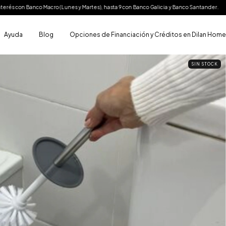
acro (Lunes y Martes), hasta 9 con Banco Galicia y Banco Santander.
hasta 20 cuotas 
Ayuda
Blog
Opciones de Financiación y Créditos en Dilan Hom
SIN STOCK