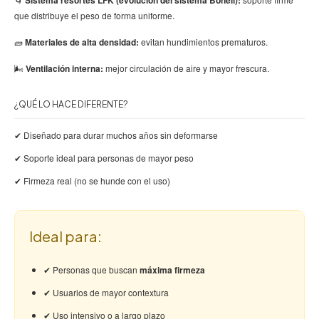
Sistema resortes LFK (evolucion del sistema Bonell):
que distribuye el peso de forma uniforme.
🧱
Materiales de alta densidad:
evitan hundimientos prematuros.
🌬️
Ventilación interna:
mejor circulación de aire y mayor frescura.
¿QUÉ LO HACE DIFERENTE?
✔ Diseñado para durar muchos años sin deformarse
✔ Soporte ideal para personas de mayor peso
✔ Firmeza real (no se hunde con el uso)
Ideal para:
✔ Personas que buscan
máxima firmeza
✔ Usuarios de mayor contextura
✔ Uso intensivo o a largo plazo