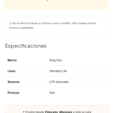
⚠️ No es ideal si buscás un colchón suave o mullido. Este modelo prioriza
firmeza y estabilidad.
Especificaciones
Marca
King Koil
Línea
Xtended Life
Sistema
LFK reforzado
Firmeza
Alta
📍 Envíos desde
Eldorado, Misiones
a todo el país