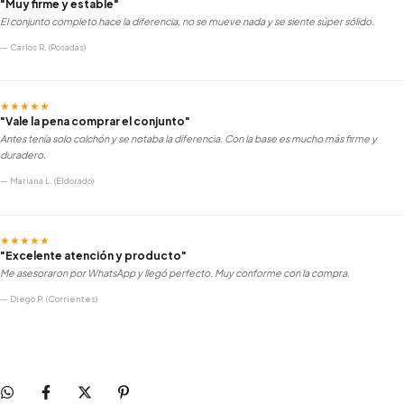
"Muy firme y estable"
El conjunto completo hace la diferencia, no se mueve nada y se siente súper sólido.
— Carlos R. (Posadas)
★★★★★
"Vale la pena comprar el conjunto"
Antes tenía solo colchón y se notaba la diferencia. Con la base es mucho más firme y
duradero.
— Mariana L. (Eldorado)
★★★★★
"Excelente atención y producto"
Me asesoraron por WhatsApp y llegó perfecto. Muy conforme con la compra.
— Diego P. (Corrientes)