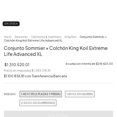
SIN STOCK
Inicio
.
Descanso
.
Colchones & Sommiers
.
King Koil
.
Conjunto Sommier +
Colchón King Koil Extreme Life Advanced XL
Conjunto Sommier + Colchón King Koil Extreme
Life Advanced XL
$1.310.520,01
6
cuotas sin interés de
$218.420,00
Precio sin impuestos
$1.083.074,39
$1.100.836,81
con
Transferencia Bancaria
1.40 X 1.90 (2 PLAZAS Y MEDIA)
1.60 X 2.00 (QUEEN)
MEDIDAS
2.00 X 2.00 (SUPER KING)