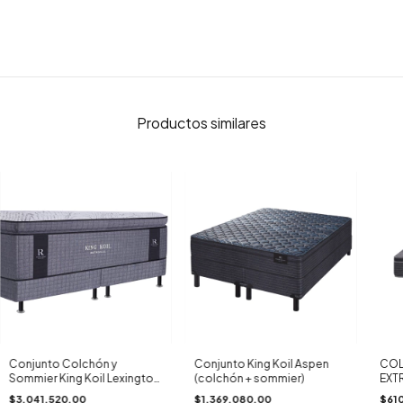
Productos similares
Conjunto Colchón y
Conjunto King Koil Aspen
COL
Sommier King Koil Lexington
(colchón + sommier)
EXTR
Grand Pillow (Reserve
$3.041.520,00
$1.369.080,00
$61