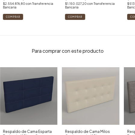
Luxury)
$2.554.876,80
con
Transferencia
$1.150.027,20
con
Transferencia
$513
Bancaria
Bancaria
Banc
COMPRAR
COMPRAR
CO
Para comprar con este producto
Respaldo de Cama Esparta
Respaldo de Cama Milos
Res