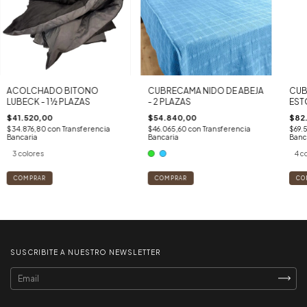
ACOLCHADO BITONO
CUBRECAMA NIDO DE ABEJA
CUB
LUBECK - 1 ½ PLAZAS
- 2 PLAZAS
EST
$41.520,00
$54.840,00
$82
$34.876,80
con
Transferencia
$46.065,60
con
Transferencia
$69.
Bancaria
Bancaria
Banc
3 colores
4 c
COMPRAR
COMPRAR
CO
SUSCRIBITE A NUESTRO NEWSLETTER