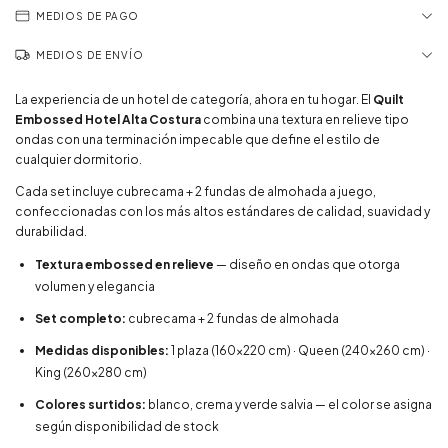
MEDIOS DE PAGO
MEDIOS DE ENVÍO
La experiencia de un hotel de categoría, ahora en tu hogar. El
Quilt
Embossed Hotel Alta Costura
combina una textura en relieve tipo
ondas con una terminación impecable que define el estilo de
cualquier dormitorio.
Cada set incluye cubrecama + 2 fundas de almohada a juego,
confeccionadas con los más altos estándares de calidad, suavidad y
durabilidad.
Textura embossed en relieve
— diseño en ondas que otorga
volumen y elegancia
Set completo:
cubrecama + 2 fundas de almohada
Medidas disponibles:
1 plaza (160x220 cm) · Queen (240x260 cm) ·
King (260x280 cm)
Colores surtidos:
blanco, crema y verde salvia — el color se asigna
según disponibilidad de stock