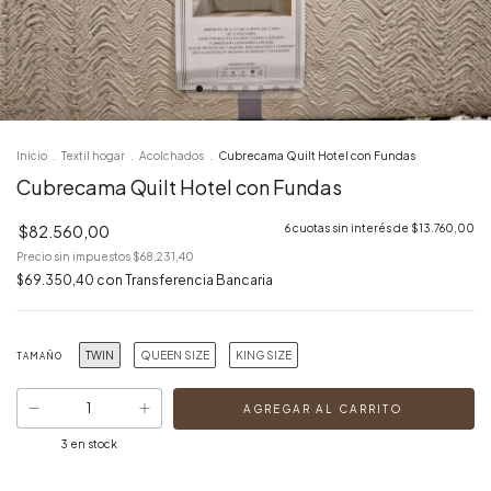
Inicio
.
Textil hogar
.
Acolchados
.
Cubrecama Quilt Hotel con Fundas
Cubrecama Quilt Hotel con Fundas
$82.560,00
6
cuotas sin interés de
$13.760,00
Precio sin impuestos
$68.231,40
$69.350,40
con
Transferencia Bancaria
TWIN
QUEEN SIZE
KING SIZE
TAMAÑO
3
en stock