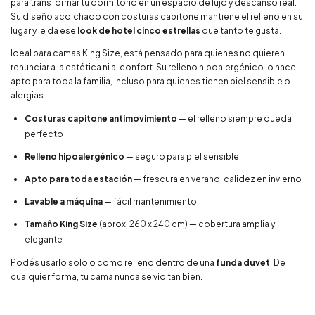
para transformar tu dormitorio en un espacio de lujo y descanso real.
Su diseño acolchado con costuras capitone mantiene el relleno en su
lugar y le da ese
look de hotel cinco estrellas
que tanto te gusta.
Ideal para camas King Size, está pensado para quienes no quieren
renunciar a la estética ni al confort. Su relleno hipoalergénico lo hace
apto para toda la familia, incluso para quienes tienen piel sensible o
alergias.
Costuras capitone antimovimiento
— el relleno siempre queda
perfecto
Relleno hipoalergénico
— seguro para piel sensible
Apto para toda estación
— frescura en verano, calidez en invierno
Lavable a máquina
— fácil mantenimiento
Tamaño King Size
(aprox. 260 x 240 cm) — cobertura amplia y
elegante
Podés usarlo solo o como relleno dentro de una
funda duvet
. De
cualquier forma, tu cama nunca se vio tan bien.