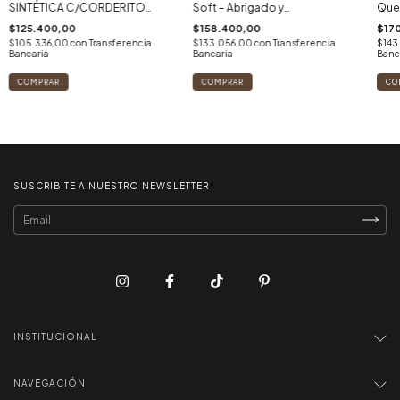
SINTÉTICA C/CORDERITO
Soft – Abrigado y
Que
KING SIZE
Confortable
Almo
$125.400,00
$158.400,00
$17
Con
$105.336,00
con
Transferencia
$133.056,00
con
Transferencia
$143
Bancaria
Bancaria
Banc
COMPRAR
SUSCRIBITE A NUESTRO NEWSLETTER
INSTITUCIONAL
NAVEGACIÓN