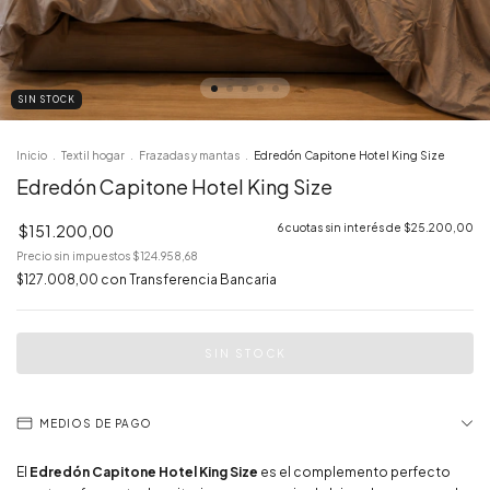
SIN STOCK
Inicio
.
Textil hogar
.
Frazadas y mantas
.
Edredón Capitone Hotel King Size
Edredón Capitone Hotel King Size
$151.200,00
6
cuotas sin interés de
$25.200,00
Precio sin impuestos
$124.958,68
$127.008,00
con
Transferencia Bancaria
MEDIOS DE PAGO
El
Edredón Capitone Hotel King Size
es el complemento perfecto