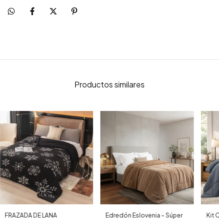
Productos similares
FRAZADA DE LANA
Edredón Eslovenia – Súper
Kit