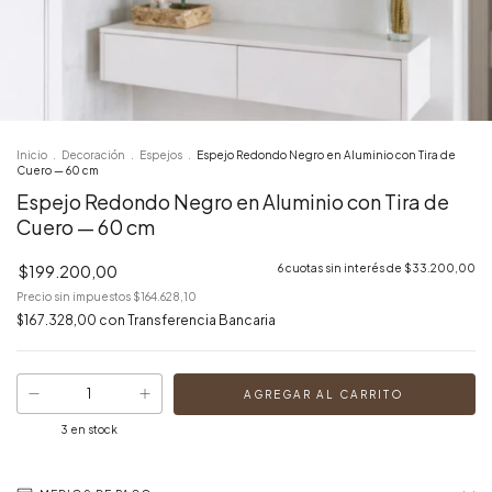
Inicio
.
Decoración
.
Espejos
.
Espejo Redondo Negro en Aluminio con Tira de
Cuero — 60 cm
Espejo Redondo Negro en Aluminio con Tira de
Cuero — 60 cm
$199.200,00
6
cuotas sin interés de
$33.200,00
Precio sin impuestos
$164.628,10
$167.328,00
con
Transferencia Bancaria
3
en stock