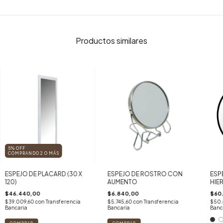
Productos similares
5% OFF
COMPRANDO 2 O MÁS
ESPEJO DE PLACARD (30 X
ESPEJO DE ROSTRO CON
ESP
120)
AUMENTO
HIE
$46.440,00
$6.840,00
$60
$39.009,60
con
Transferencia
$5.745,60
con
Transferencia
$50
Bancaria
Bancaria
Banc