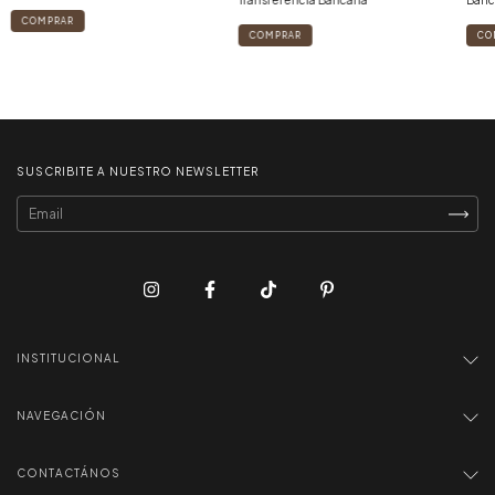
Transferencia Bancaria
Banc
COMPRAR
SUSCRIBITE A NUESTRO NEWSLETTER
INSTITUCIONAL
NAVEGACIÓN
CONTACTÁNOS