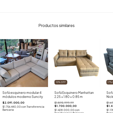
Productos similares
10
%
OFF
17
%
Sofá esquinero modular 4
Sofá Esquinero Manhattan
Sofá
módulos moderno Suncity
2.25 × 1.80 × 0.85 m
Nick
$2.091.000,00
$1.895.999,99
$1.6
$1.700.000,00
$1.
$1.756.440,00
con
Transferencia
Bancaria
$1.428.000,00
con
$1.1