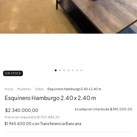
SIN STOCK
Inicio
.
Muebles
.
Sofas
.
Esquinero Hamburgo 2.40 x 2.40 m
Esquinero Hamburgo 2.40 x 2.40 m
$2.340.000,00
6
cuotas sin interés de
$390.000,00
Precio sin impuestos
$1.933.884,30
$1.965.600,00
con
Transferencia Bancaria