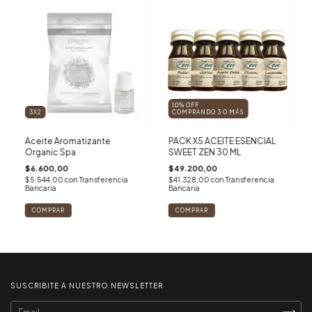
10% OFF
3X2
COMPRANDO 3 O MÁS
Aceite Aromatizante
PACK X5 ACEITE ESENCIAL
Organic Spa
SWEET ZEN 30 ML
$6.600,00
$49.200,00
$5.544,00
con
Transferencia
$41.328,00
con
Transferencia
Bancaria
Bancaria
COMPRAR
COMPRAR
SUSCRIBITE A NUESTRO NEWSLETTER