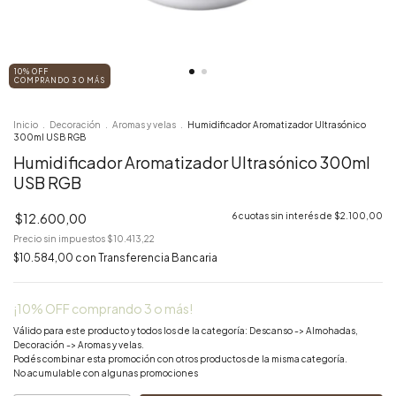
10% OFF
COMPRANDO 3 O MÁS
Inicio
.
Decoración
.
Aromas y velas
.
Humidificador Aromatizador Ultrasónico
300ml USB RGB
Humidificador Aromatizador Ultrasónico 300ml
USB RGB
$12.600,00
6
cuotas sin interés de
$2.100,00
Precio sin impuestos
$10.413,22
$10.584,00
con
Transferencia Bancaria
¡10% OFF comprando 3 o más!
Válido para este producto y todos los de la categoría: Descanso -> Almohadas,
Decoración -> Aromas y velas.
Podés combinar esta promoción con otros productos de la misma categoría.
No acumulable con algunas promociones