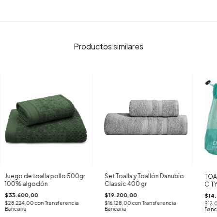
Productos similares
Juego de toalla pollo 500gr
Set Toalla y Toallón Danubio
TOA
100% algodón
Classic 400 gr
CITY
(CO
$33.600,00
$19.200,00
$14
$28.224,00
con
Transferencia
$16.128,00
con
Transferencia
$12.
Bancaria
Bancaria
Banc