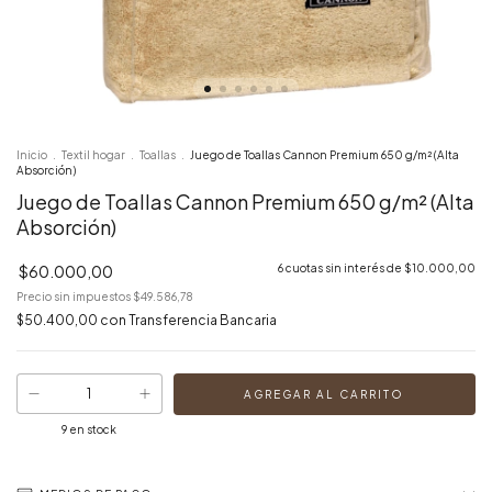
Inicio
.
Textil hogar
.
Toallas
.
Juego de Toallas Cannon Premium 650 g/m² (Alta
Absorción)
Juego de Toallas Cannon Premium 650 g/m² (Alta
Absorción)
$60.000,00
6
cuotas sin interés de
$10.000,00
Precio sin impuestos
$49.586,78
$50.400,00
con
Transferencia Bancaria
9
en stock