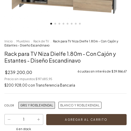
Inicio
.
Muebles
.
Rack de TV
.
Rack para TV Niza Dielfe 1.80m - Con Cajón y
Estantes - Diseño Escandinavo
Rack para TV Niza Dielfe 1.80m - Con Cajón y
Estantes - Diseño Escandinavo
$239.200,00
6
cuotas sin interés de
$39.866,67
Precio sin impuestos
$197.685,95
$200.928,00
con
Transferencia Bancaria
GRIS Y ROBLE KENDAL
BLANCO Y ROBLE KENDAL
COLOR
6
en stock