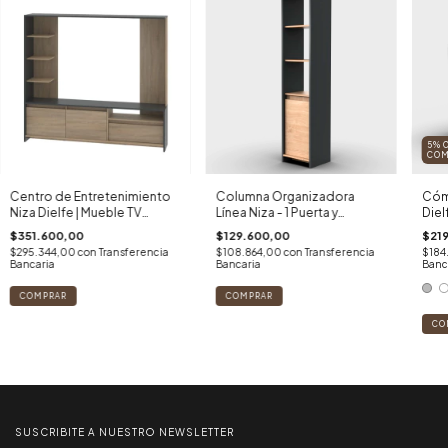
5% 
COM
Centro de Entretenimiento
Columna Organizadora
Cóm
Niza Dielfe | Mueble TV
Línea Niza - 1 Puerta y
Diel
Moderno Gris/Roble
Estantes | Diseño Vertical
Tele
$351.600,00
$129.600,00
$21
Cap
$295.344,00
con
Transferencia
$108.864,00
con
Transferencia
$184
Bancaria
Bancaria
Banc
CO
SUSCRIBITE A NUESTRO NEWSLETTER