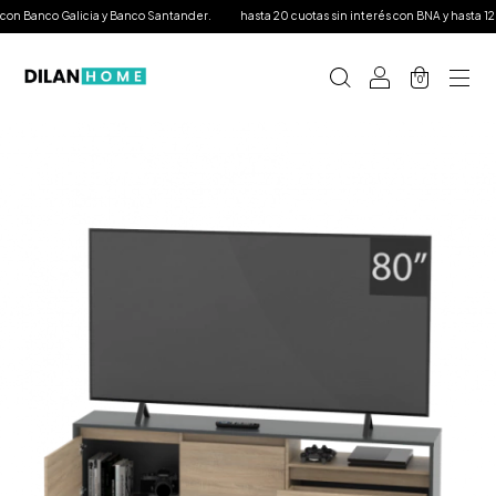
 Banco Galicia y Banco Santander.
hasta 20 cuotas sin interés con BNA y hasta 12 con 
0