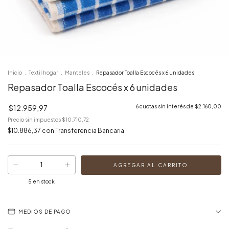
Inicio
.
Textil hogar
.
Manteles
.
Repasador Toalla Escocés x 6 unidades
Repasador Toalla Escocés x 6 unidades
$12.959,97
6
cuotas sin interés de
$2.160,00
Precio sin impuestos
$10.710,72
$10.886,37
con
Transferencia Bancaria
5
en stock
MEDIOS DE PAGO