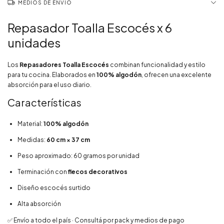
MEDIOS DE ENVÍO
Repasador Toalla Escocés x 6
unidades
Los
Repasadores Toalla Escocés
combinan funcionalidad y estilo
para tu cocina. Elaborados en
100% algodón
, ofrecen una excelente
absorción para el uso diario.
Características
Material:
100% algodón
Medidas:
60 cm × 37 cm
Peso aproximado: 60 gramos por unidad
Terminación con
flecos decorativos
Diseño escocés surtido
Alta absorción
✅ Envío a todo el país · Consultá por pack y medios de pago