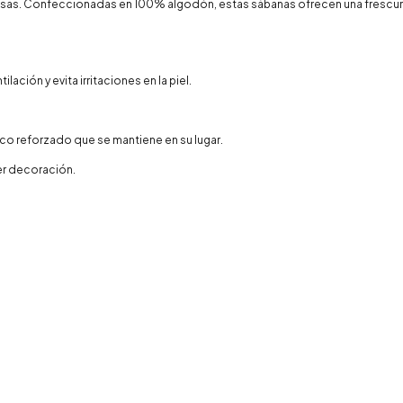
Lisas. Confeccionadas en 100% algodón, estas sábanas ofrecen una frescura 
ción y evita irritaciones en la piel.
ico reforzado que se mantiene en su lugar.
er decoración.