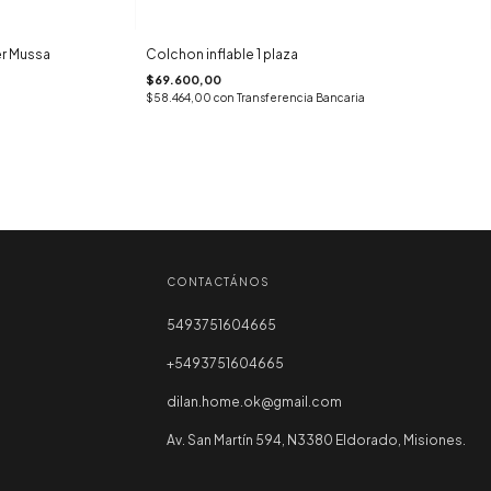
r Mussa
Colchon inflable 1 plaza
$69.600,00
$58.464,00
con
Transferencia Bancaria
CONTACTÁNOS
5493751604665
+5493751604665
dilan.home.ok@gmail.com
Av. San Martín 594, N3380 Eldorado, Misiones.