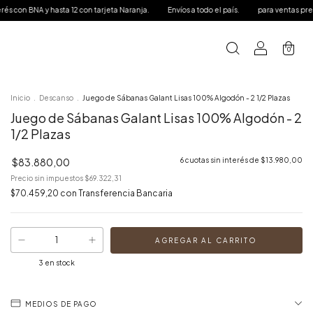
 y hasta 12 con tarjeta Naranja.
Envíos a todo el país.
para ventas presenciales: 
e
0
Inicio
.
Descanso
.
Juego de Sábanas Galant Lisas 100% Algodón - 2 1/2 Plazas
Juego de Sábanas Galant Lisas 100% Algodón - 2
1/2 Plazas
$83.880,00
6
cuotas sin interés de
$13.980,00
Precio sin impuestos
$69.322,31
$70.459,20
con
Transferencia Bancaria
3
en stock
MEDIOS DE PAGO