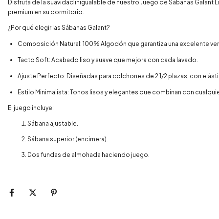
Disfrutá de la suavidad inigualable de nuestro Juego de Sábanas Galant 
premium en su dormitorio.
¿Por qué elegir las Sábanas Galant?
Composición Natural: 100% Algodón que garantiza una excelente ventila
Tacto Soft: Acabado liso y suave que mejora con cada lavado.
Ajuste Perfecto: Diseñadas para colchones de 2 1/2 plazas, con elást
Estilo Minimalista: Tonos lisos y elegantes que combinan con cualqui
El juego incluye:
Sábana ajustable.
Sábana superior (encimera).
Dos fundas de almohada haciendo juego.