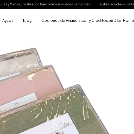
es), hasta 9 con Banco Galicia y Banco Santander.
hasta 20 cuotas sin interés con BNA
Ayuda
Blog
Opciones de Financiación y Créditos en Dilan Hom