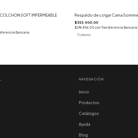
 COLCHON SOFT IMPERMEABLE
Respaldo de colgar Cama Sommie
$353.400,00
$296.856,00
con
Transferencia Bancaria
sferencia Bancaria
7 colores
L
NAVEGACIÓN
Inicio
Productos
Catálogos
Ayuda
Blog